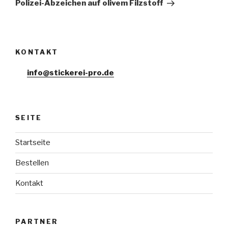
Post
Polizei-Abzeichen auf olivem Filzstoff
KONTAKT
info@stickerei-pro.de
SEITE
Startseite
Bestellen
Kontakt
PARTNER