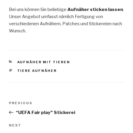
Bei uns können Sie beliebige
Aufnäher sticken lassen
.
Unser Angebot umfasst nämlich Fertigung von
verschiedenen Aufnähern, Patches und Stickereien nach
Wunsch.
CATEGORIES
AUFNÄHER MIT TIEREN
TAGS
TIERE AUFNÄHER
Post
PREVIOUS
Previous
navigation
Post
“UEFA Fair play” Stickerei
NEXT
Next