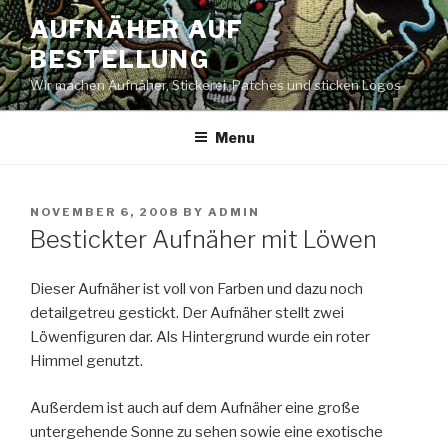
Skip
AUFNÄHER AUF
to
BESTELLUNG
content
Wir machen Aufnäher, Stickerei, Patches und sticken Logos
Menu
POSTED
NOVEMBER 6, 2008
BY
ADMIN
ON
Bestickter Aufnäher mit Löwen
Dieser Aufnäher ist voll von Farben und dazu noch
detailgetreu gestickt. Der Aufnäher stellt zwei
Löwenfiguren dar. Als Hintergrund wurde ein roter
Himmel genutzt.
Außerdem ist auch auf dem Aufnäher eine große
untergehende Sonne zu sehen sowie eine exotische