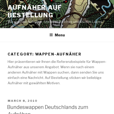
Skip
AUFNÄHER AUF
to
BESTELLUNG
content
Wir machen Aufnäher, Stickerei, Patches und sticken Logos
Menu
CATEGORY: WAPPEN-AUFNÄHER
Hier präsentieren wir Ihnen die Referenzbeispiele für Wappen-
Aufnäher aus unserem Angebot. Wenn sie nach einem
anderen Aufnäher mit Wappen suchen, dann senden Sie uns
einfach eine Nachricht. Auf Bestellung sticken wir beliebige
Aufnäher mit gewählten Motiven.
POSTED
MARCH 8, 2010
ON
Bundeswappen Deutschlands zum