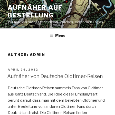
Skip
AUFNÄHER AUF
to
BESTELLUNG
content
Wir machen Aufnäher, Stickerei, Patches und sticken Logos
Menu
AUTHOR:
ADMIN
POSTED
APRIL 24, 2012
ON
Aufnäher von Deutsche Oldtimer-Reisen
Deutsche Oldtimer-Reisen sammeln Fans von Oldtimer
aus ganz Deutschland. Die Idee dieser Erholungsart
beruht darauf, dass man mit dem beliebten Oldtimer und
unter Begleitung von anderen Oldtimer-Fans durch
Deutschland reist. Die Oldtimer-Reisen finden