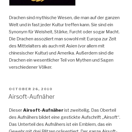
Drachen sind mythische Wesen, die man auf der ganzen
Welt und in fast jeder Kultur treffen kann. Sie sind ein
Synonym für Weisheit, Stärke, Furcht oder sogar Macht.
Die Drachen assoziiert man sowohl mit Europa zur Zeit
des Mittelalters als auch mit Asien (vor allem mit
chinesischer Kultur) und Amerika. Außerdem sind die
Drachen ein wesentlicher Teil von Mythen und Sagen
verschiedener Völker.
POSTED
OCTOBER 26, 2010
ON
Airsoft-Aufnäher
Dieser
Airsoft-Aufnäher
ist zweiteilig. Das Oberteil
des Aufnähers bildet eine gestickte Aufschrift „Airsoft“.
Das Unterteil des Aufnähers ist ein Emblem, das ein
Gewehr mit drei Blitzen präsentiert. Der ganze Airsoft-