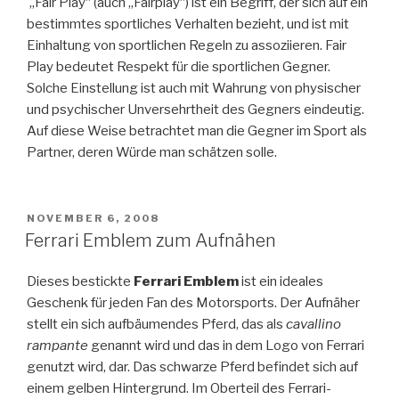
„Fair Play“ (auch „Fairplay“) ist ein Begriff, der sich auf ein
bestimmtes sportliches Verhalten bezieht, und ist mit
Einhaltung von sportlichen Regeln zu assoziieren. Fair
Play bedeutet Respekt für die sportlichen Gegner.
Solche Einstellung ist auch mit Wahrung von physischer
und psychischer Unversehrtheit des Gegners eindeutig.
Auf diese Weise betrachtet man die Gegner im Sport als
Partner, deren Würde man schätzen solle.
POSTED
NOVEMBER 6, 2008
ON
Ferrari Emblem zum Aufnähen
Dieses bestickte
Ferrari Emblem
ist ein ideales
Geschenk für jeden Fan des Motorsports. Der Aufnäher
stellt ein sich aufbäumendes Pferd, das als
cavallino
rampante
genannt wird und das in dem Logo von Ferrari
genutzt wird, dar. Das schwarze Pferd befindet sich auf
einem gelben Hintergrund. Im Oberteil des Ferrari-