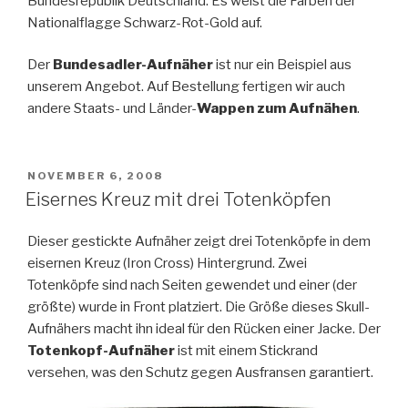
Bundesrepublik Deutschland. Es weist die Farben der
Nationalflagge Schwarz-Rot-Gold auf.
Der
Bundesadler-Aufnäher
ist nur ein Beispiel aus
unserem Angebot. Auf Bestellung fertigen wir auch
andere Staats- und Länder-
Wappen zum Aufnähen
.
POSTED
NOVEMBER 6, 2008
ON
Eisernes Kreuz mit drei Totenköpfen
Dieser gestickte Aufnäher zeigt drei Totenköpfe in dem
eisernen Kreuz (Iron Cross) Hintergrund. Zwei
Totenköpfe sind nach Seiten gewendet und einer (der
größte) wurde in Front platziert. Die Größe dieses Skull-
Aufnähers macht ihn ideal für den Rücken einer Jacke. Der
Totenkopf-Aufnäher
ist mit einem Stickrand
versehen, was den Schutz gegen Ausfransen garantiert.