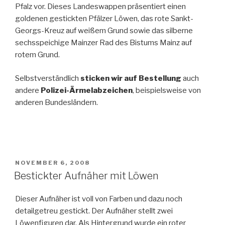
Pfalz vor. Dieses Landeswappen präsentiert einen
goldenen gestickten Pfälzer Löwen, das rote Sankt-
Georgs-Kreuz auf weißem Grund sowie das silberne
sechsspeichige Mainzer Rad des Bistums Mainz auf
rotem Grund.
Selbstverständlich
sticken wir auf Bestellung
auch
andere
Polizei-Ärmelabzeichen
, beispielsweise von
anderen Bundesländern.
POSTED
NOVEMBER 6, 2008
ON
Bestickter Aufnäher mit Löwen
Dieser Aufnäher ist voll von Farben und dazu noch
detailgetreu gestickt. Der Aufnäher stellt zwei
Löwenfiguren dar. Als Hintergrund wurde ein roter