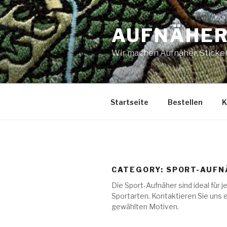
Skip
to
AUFNÄHER
content
Wir machen Aufnäher, Sticker
Startseite
Bestellen
K
CATEGORY: SPORT-AUFN
Die Sport-Aufnäher sind ideal für
Sportarten. Kontaktieren Sie uns 
gewählten Motiven.