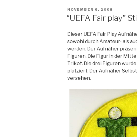
POSTED
NOVEMBER 6, 2008
ON
“UEFA Fair play” St
Dieser UEFA Fair Play Aufnäher
sowohl durch Amateur- als auc
werden. Der Aufnäher präsent
Figuren. Die Figur in der Mit
Trikot. Die drei Figuren wurd
platziert. Der Aufnäher Selbs
versehen.