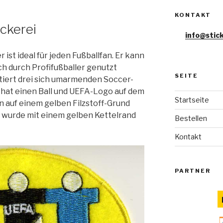
KONTAKT
ickerei
info@stick
 ist ideal für jeden Fußballfan. Er kann
h durch Profifußballer genutzt
SEITE
iert drei sich umarmenden Soccer-
te hat einen Ball und UEFA-Logo auf dem
Startseite
en auf einem gelben Filzstoff-Grund
t wurde mit einem gelben Kettelrand
Bestellen
Kontakt
PARTNER