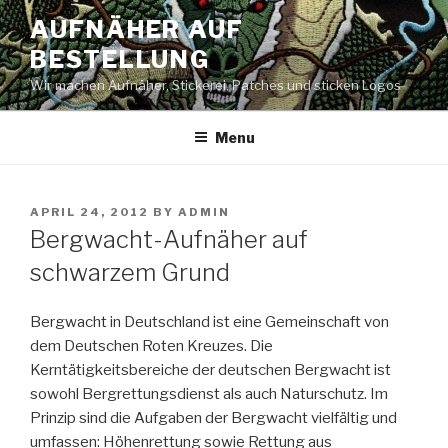
Skip
AUFNÄHER AUF
to
BESTELLUNG
content
Wir machen Aufnäher, Stickerei, Patches und sticken Logos
Menu
POSTED
APRIL 24, 2012
BY
ADMIN
ON
Bergwacht-Aufnäher auf
schwarzem Grund
Bergwacht in Deutschland ist eine Gemeinschaft von
dem Deutschen Roten Kreuzes. Die
Kerntätigkeitsbereiche der deutschen Bergwacht ist
sowohl Bergrettungsdienst als auch Naturschutz. Im
Prinzip sind die Aufgaben der Bergwacht vielfältig und
umfassen: Höhenrettung sowie Rettung aus