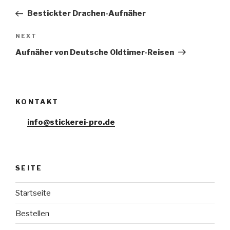
navigation
Post
Bestickter Drachen-Aufnäher
NEXT
Next
Post
Aufnäher von Deutsche Oldtimer-Reisen
KONTAKT
info@stickerei-pro.de
SEITE
Startseite
Bestellen