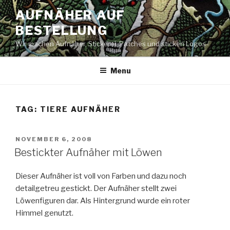
Skip
AUFNÄHER AUF
to
BESTELLUNG
content
Wir machen Aufnäher, Stickerei, Patches und sticken Logos
Menu
TAG: TIERE AUFNÄHER
POSTED
NOVEMBER 6, 2008
ON
Bestickter Aufnäher mit Löwen
Dieser Aufnäher ist voll von Farben und dazu noch
detailgetreu gestickt. Der Aufnäher stellt zwei
Löwenfiguren dar. Als Hintergrund wurde ein roter
Himmel genutzt.