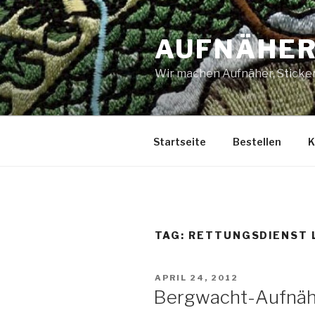
Skip
to
AUFNÄHER
content
Wir machen Aufnäher, Sticker
Startseite
Bestellen
K
TAG: RETTUNGSDIENST 
POSTED
APRIL 24, 2012
ON
Bergwacht-Aufnäh