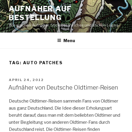
Skip
AUFNÄHER AUF
to
BESTELLUNG
content
Wir machen Aufnäher, Stickerei, Patches und sticken Logos
Menu
TAG: AUTO PATCHES
POSTED
APRIL 24, 2012
ON
Aufnäher von Deutsche Oldtimer-Reisen
Deutsche Oldtimer-Reisen sammeln Fans von Oldtimer
aus ganz Deutschland. Die Idee dieser Erholungsart
beruht darauf, dass man mit dem beliebten Oldtimer und
unter Begleitung von anderen Oldtimer-Fans durch
Deutschland reist. Die Oldtimer-Reisen finden