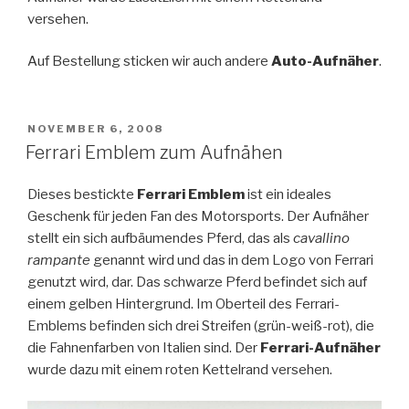
versehen.
Auf Bestellung sticken wir auch andere
Auto-Aufnäher
.
POSTED
NOVEMBER 6, 2008
ON
Ferrari Emblem zum Aufnähen
Dieses bestickte
Ferrari Emblem
ist ein ideales
Geschenk für jeden Fan des Motorsports. Der Aufnäher
stellt ein sich aufbäumendes Pferd, das als
cavallino
rampante
genannt wird und das in dem Logo von Ferrari
genutzt wird, dar. Das schwarze Pferd befindet sich auf
einem gelben Hintergrund. Im Oberteil des Ferrari-
Emblems befinden sich drei Streifen (grün-weiß-rot), die
die Fahnenfarben von Italien sind. Der
Ferrari-Aufnäher
wurde dazu mit einem roten Kettelrand versehen.